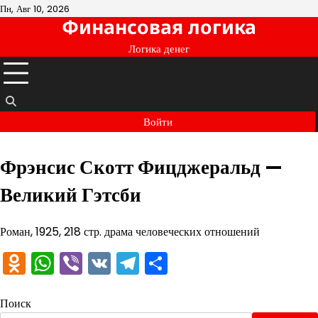
Перейти
Пн, Авг 10, 2026
Финансовая логика
к
содержимому
Логика денег
Войти
Фрэнсис Скотт Фицджеральд —
Великий Гэтсби
Роман, 1925, 218 стр. драма человеческих отношений
Odnoklassniki
WhatsApp
Viber
VK
Telegram
Отправить
Поиск