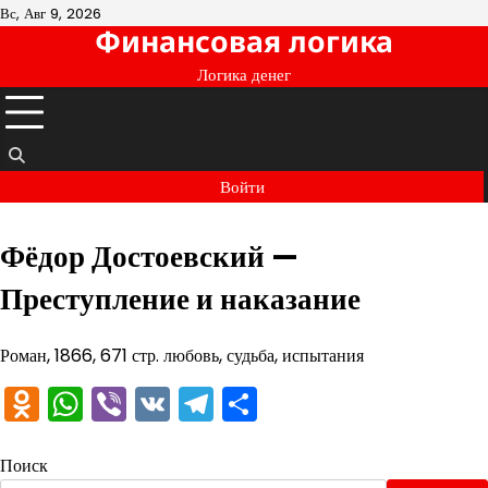
Перейти
Вс, Авг 9, 2026
Финансовая логика
к
содержимому
Логика денег
Войти
Фёдор Достоевский —
Преступление и наказание
Роман, 1866, 671 стр. любовь, судьба, испытания
Odnoklassniki
WhatsApp
Viber
VK
Telegram
Отправить
Поиск