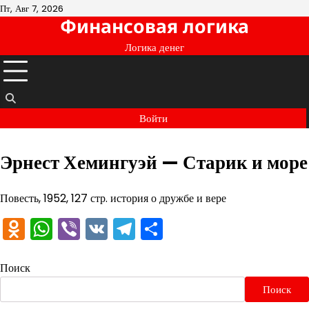
Перейти
Пт, Авг 7, 2026
Финансовая логика
к
содержимому
Логика денег
Войти
Эрнест Хемингуэй — Старик и море
Повесть, 1952, 127 стр. история о дружбе и вере
Odnoklassniki
WhatsApp
Viber
VK
Telegram
Отправить
Поиск
Поиск