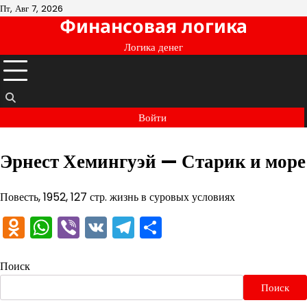
Перейти
Пт, Авг 7, 2026
Финансовая логика
к
содержимому
Логика денег
Войти
Эрнест Хемингуэй — Старик и море
Повесть, 1952, 127 стр. жизнь в суровых условиях
Odnoklassniki
WhatsApp
Viber
VK
Telegram
Отправить
Поиск
Поиск