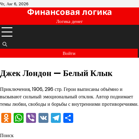
Перейти
Чт, Авг 6, 2026
Финансовая логика
к
содержимому
Логика денег
Войти
Джек Лондон — Белый Клык
Приключения, 1906, 296 стр. Герои выписаны объёмно и
вызывают сильный эмоциональный отклик. Автор поднимает
темы любви, свободы и борьбы с внутренними противоречиями.
Odnoklassniki
WhatsApp
Viber
VK
Telegram
Отправить
Поиск