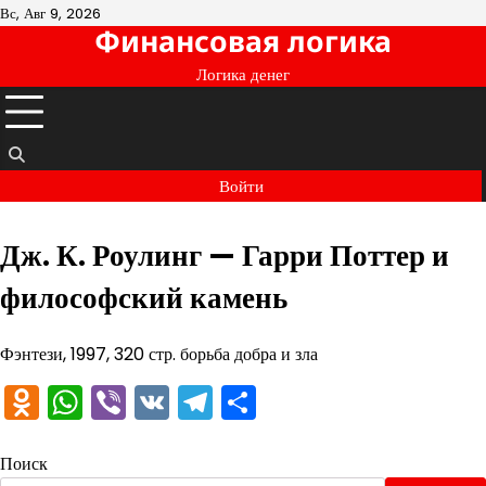
Перейти
Вс, Авг 9, 2026
Финансовая логика
к
содержимому
Логика денег
Войти
Дж. К. Роулинг — Гарри Поттер и
философский камень
Фэнтези, 1997, 320 стр. борьба добра и зла
Odnoklassniki
WhatsApp
Viber
VK
Telegram
Отправить
Поиск