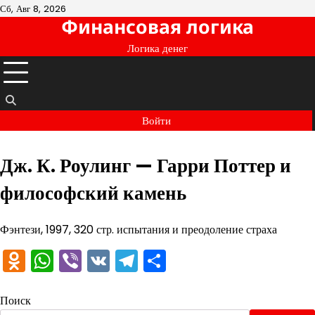
Перейти
Сб, Авг 8, 2026
Финансовая логика
к
содержимому
Логика денег
Войти
Дж. К. Роулинг — Гарри Поттер и
философский камень
Фэнтези, 1997, 320 стр. испытания и преодоление страха
Odnoklassniki
WhatsApp
Viber
VK
Telegram
Отправить
Поиск