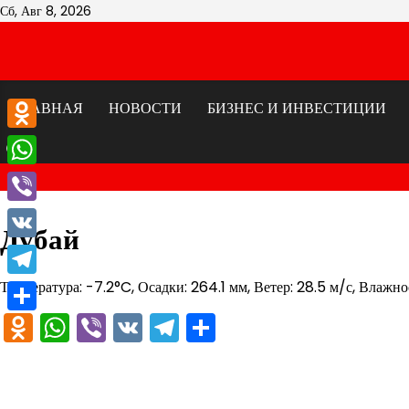
Перейти
Сб, Авг 8, 2026
к
содержимому
ГЛАВНАЯ
НОВОСТИ
БИЗНЕС И ИНВЕСТИЦИИ
Odnoklassniki
WhatsApp
Viber
Дубай
VK
Температура: -7.2°C, Осадки: 264.1 мм, Ветер: 28.5 м/с, Влажн
Telegram
Odnoklassniki
WhatsApp
Viber
VK
Telegram
Отправить
Отправить