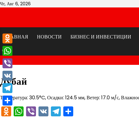
Перейти
Чт, Авг 6, 2026
к
содержимому
ГЛАВНАЯ
НОВОСТИ
БИЗНЕС И ИНВЕСТИЦИИ
Odnoklassniki
WhatsApp
Viber
Дубай
VK
Температура: 30.5°C, Осадки: 124.5 мм, Ветер: 17.0 м/с, Влажно
Telegram
Odnoklassniki
WhatsApp
Viber
VK
Telegram
Отправить
Отправить