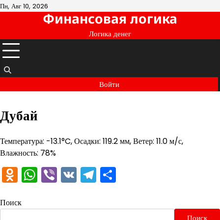
Перейти
Пн, Авг 10, 2026
Финансовая логика
к
содержимому
Логика денег
Войти
Дубай
Температура: -13.1°C, Осадки: 119.2 мм, Ветер: 11.0 м/с,
Влажность: 78%
Odnoklassniki
WhatsApp
Viber
VK
Telegram
Отправить
Поиск
Поиск