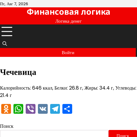
Перейти
Пт, Авг 7, 2026
Финансовая логика
к
содержимому
Логика денег
Войти
Чечевица
Калорийность: 646 ккал, Белки: 26.8 г, Жиры: 34.4 г, Углеводы:
21.4 г
Odnoklassniki
WhatsApp
Viber
VK
Telegram
Отправить
Поиск
Поиск