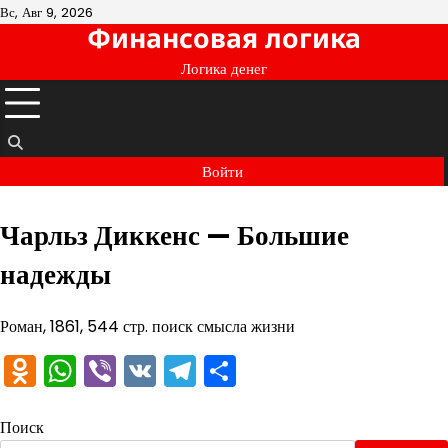
Перейти
Вс, Авг 9, 2026
Финансовая логика
к
содержимому
Логика денег
Войти
Чарльз Диккенс — Большие
надежды
Роман, 1861, 544 стр. поиск смысла жизни
Odnoklassniki
WhatsApp
Viber
VK
Telegram
Отправить
Поиск