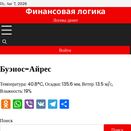
Перейти
Пт, Авг 7, 2026
Финансовая логика
к
содержимому
Логика денег
Войти
Буэнос-Айрес
Температура: 40.8°C, Осадки: 135.6 мм, Ветер: 13.5 м/с,
Влажность: 19%
Odnoklassniki
WhatsApp
Viber
VK
Telegram
Отправить
Поиск
Поиск