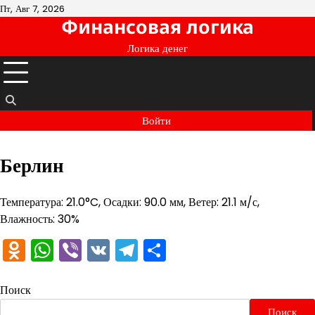
Перейти
Пт, Авг 7, 2026
Финансовая логика
к
содержимому
Логика денег
Войти
Берлин
Температура: 21.0°C, Осадки: 90.0 мм, Ветер: 21.1 м/с,
Влажность: 30%
Odnoklassniki
WhatsApp
Viber
VK
Telegram
Отправить
Поиск
Поиск