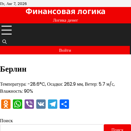
Перейти
Пт, Авг 7, 2026
Финансовая логика
к
содержимому
Логика денег
Войти
Берлин
Температура: -28.6°C, Осадки: 262.9 мм, Ветер: 5.7 м/с,
Влажность: 90%
Odnoklassniki
WhatsApp
Viber
VK
Telegram
Отправить
Поиск
Поиск