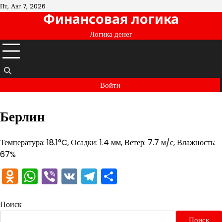
Перейти
Пт, Авг 7, 2026
Финансовая логика
к
содержимому
Логика денег
Войти
Берлин
Температура: 18.1°C, Осадки: 1.4 мм, Ветер: 7.7 м/с, Влажность:
67%
Odnoklassniki
WhatsApp
Viber
VK
Telegram
Отправить
Поиск
Поиск