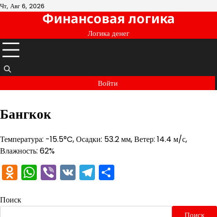
Перейти
Чт, Авг 6, 2026
Финансовая логика
к
содержимому
Логика денег
Войти
Бангкок
Температура: -15.5°C, Осадки: 53.2 мм, Ветер: 14.4 м/с,
Влажность: 62%
Odnoklassniki
WhatsApp
Viber
VK
Telegram
Отправить
Поиск
Поиск