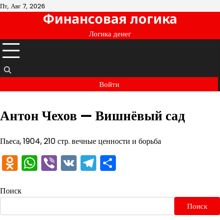
Перейти
Пт, Авг 7, 2026
Финансовая логика
к
содержимому
Логика денег
Войти
Антон Чехов — Вишнёвый сад
Пьеса, 1904, 210 стр. вечные ценности и борьба
Odnoklassniki
WhatsApp
Viber
VK
Telegram
Отправить
Поиск
Поиск