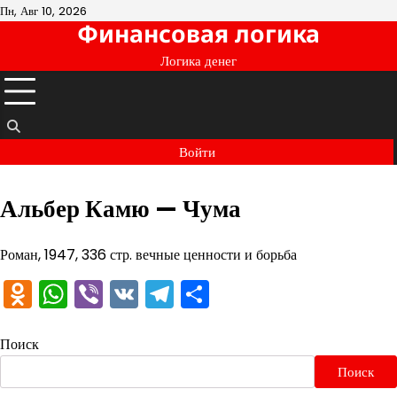
Перейти
Пн, Авг 10, 2026
Финансовая логика
к
содержимому
Логика денег
Войти
Альбер Камю — Чума
Роман, 1947, 336 стр. вечные ценности и борьба
Odnoklassniki
WhatsApp
Viber
VK
Telegram
Отправить
Поиск
Поиск