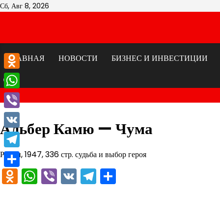
Перейти
Сб, Авг 8, 2026
к
содержимому
ГЛАВНАЯ
НОВОСТИ
БИЗНЕС И ИНВЕСТИЦИИ
Odnoklassniki
WhatsApp
Viber
Альбер Камю — Чума
VK
Роман, 1947, 336 стр. судьба и выбор героя
Telegram
Odnoklassniki
WhatsApp
Viber
VK
Telegram
Отправить
Отправить